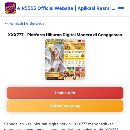
🔥 k5555 Official Website | Aplikasi Resmi k5555 Daftar Terbaru ⭐
← Kembali ke Beranda
XXX777 – Platform Hiburan Digital Modern di Genggaman
Unduh APK
Daftar Sekarang
Sebagai aplikasi hiburan digital terkini, XXX777 menghadirkan
pengalaman yang mulus langsung dari perangkat Anda. XXX777