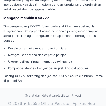
menggabungkan desain modern dengan kinerja yang dioptimalkan
untuk kebutuhan pengguna mobile.
Mengapa Memilih XXX777
Tim pengembang XXX777 fokus pada stabilitas, kecepatan, dan
kenyamanan. Setiap pembaruan membawa peningkatan tampilan
serta perbaikan agar pengalaman tetap lancar di berbagai jenis
ponsel.
Desain antarmuka modern dan konsisten
Navigasi sederhana dan cepat dipelajari
Ukuran aplikasi ringan, hemat penyimpanan
Kompatibel dengan banyak perangkat Android populer
Pasang XXX777 sekarang dan jadikan XXX777 aplikasi hiburan utama
di ponsel Anda.
Syarat dan Ketentuan
Kebijakan Privasi
© 2026 🔥 k5555 Official Website | Aplikasi Resmi